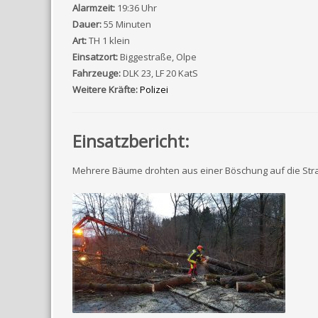
Alarmzeit:
19:36 Uhr
Dauer:
55 Minuten
Art:
TH 1 klein
Einsatzort:
Biggestraße, Olpe
Fahrzeuge:
DLK 23, LF 20 KatS
Weitere Kräfte:
Polizei
Einsatzbericht:
Mehrere Bäume drohten aus einer Böschung auf die Straß