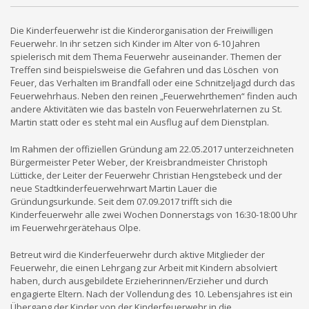
Die Kinderfeuerwehr ist die Kinderorganisation der Freiwilligen
Feuerwehr. In ihr setzen sich Kinder im Alter von 6-10 Jahren
spielerisch mit dem Thema Feuerwehr auseinander. Themen der
Treffen sind beispielsweise die Gefahren und das Löschen von
Feuer, das Verhalten im Brandfall oder eine Schnitzeljagd durch das
Feuerwehrhaus. Neben den reinen „Feuerwehrthemen“ finden auch
andere Aktivitäten wie das basteln von Feuerwehrlaternen zu St.
Martin statt oder es steht mal ein Ausflug auf dem Dienstplan.
Im Rahmen der offiziellen Gründung am 22.05.2017 unterzeichneten
Bürgermeister Peter Weber, der Kreisbrandmeister Christoph
Lütticke, der Leiter der Feuerwehr Christian Hengstebeck und der
neue Stadtkinderfeuerwehrwart Martin Lauer die
Gründungsurkunde. Seit dem 07.09.2017 trifft sich die
Kinderfeuerwehr alle zwei Wochen Donnerstags von 16:30-18:00 Uhr
im Feuerwehrgerätehaus Olpe.
Betreut wird die Kinderfeuerwehr durch aktive Mitglieder der
Feuerwehr, die einen Lehrgang zur Arbeit mit Kindern absolviert
haben, durch ausgebildete Erzieherinnen/Erzieher und durch
engagierte Eltern. Nach der Vollendung des 10. Lebensjahres ist ein
Übergang der Kinder von der Kinderfeuerwehr in die