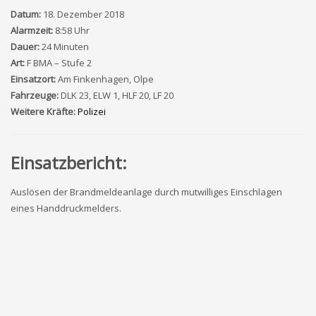
Datum:
18. Dezember 2018
Alarmzeit:
8:58 Uhr
Dauer:
24 Minuten
Art:
F BMA – Stufe 2
Einsatzort:
Am Finkenhagen, Olpe
Fahrzeuge:
DLK 23, ELW 1, HLF 20, LF 20
Weitere Kräfte:
Polizei
Einsatzbericht:
Auslösen der Brandmeldeanlage durch mutwilliges Einschlagen
eines Handdruckmelders.