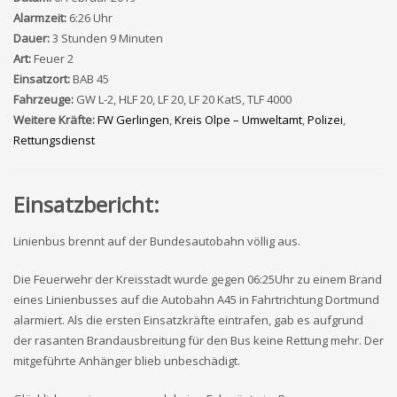
Alarmzeit:
6:26 Uhr
Dauer:
3 Stunden 9 Minuten
Art:
Feuer 2
Einsatzort:
BAB 45
Fahrzeuge:
GW L-2, HLF 20, LF 20, LF 20 KatS, TLF 4000
Weitere Kräfte:
FW Gerlingen
,
Kreis Olpe – Umweltamt
,
Polizei
,
Rettungsdienst
Einsatzbericht:
Linienbus brennt auf der Bundesautobahn völlig aus.
Die Feuerwehr der Kreisstadt wurde gegen 06:25Uhr zu einem Brand
eines Linienbusses auf die Autobahn A45 in Fahrtrichtung Dortmund
alarmiert. Als die ersten Einsatzkräfte eintrafen, gab es aufgrund
der rasanten Brandausbreitung für den Bus keine Rettung mehr. Der
mitgeführte Anhänger blieb unbeschädigt.