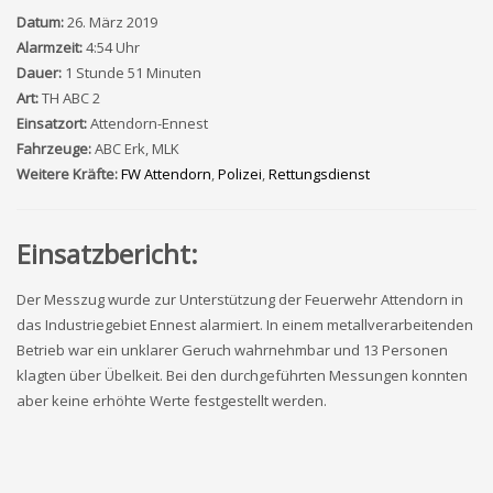
Datum:
26. März 2019
Alarmzeit:
4:54 Uhr
Dauer:
1 Stunde 51 Minuten
Art:
TH ABC 2
Einsatzort:
Attendorn-Ennest
Fahrzeuge:
ABC Erk, MLK
Weitere Kräfte:
FW Attendorn
,
Polizei
,
Rettungsdienst
Einsatzbericht:
Der Messzug wurde zur Unterstützung der Feuerwehr Attendorn in
das Industriegebiet Ennest alarmiert. In einem metallverarbeitenden
Betrieb war ein unklarer Geruch wahrnehmbar und 13 Personen
klagten über Übelkeit. Bei den durchgeführten Messungen konnten
aber keine erhöhte Werte festgestellt werden.