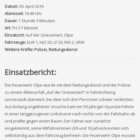
Datum:
30. April 2019
Alarmzeit:
10:49 Uhr
Dauer:
1 Stunde 3 Minuten
Art:
TH 2 Y klemmt
Einsatzort:
Auf der Griesemert, Olpe
Fahrzeuge:
ELW 1, HLF 20, LF 20, RW 2, VRW
Weitere Kräfte:
Polizei
,
Rettungsdienst
Einsatzbericht:
Die Feuerwehr Olpe wurde mit dem Rettungsdienst und der Polizei
zu einem Alleinunfall „Auf der Griesemert“ in Fahrtrichtung
Lennestadt alarmiert, bei dem sich drei Personen schwer verletzten.
Aus bislang ungeklärter Ursache kam ein 50-jähriger Hyundai-Fahrer
in einer langgezogenen Linkskurve nach rechts von der Fahrbahn ab
und prallte gegen einen Baum. Der Fahrer war zunächst
eingeklemmt, seine Mitfahrerinnen (39 und 16 Jahre) konnten sich
selbständig aus dem Fahrzeug befreien. Die Feuerwehr Olpe musste