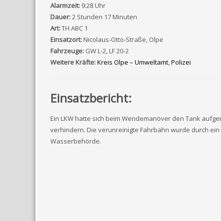
Alarmzeit:
9:28 Uhr
Dauer:
2 Stunden 17 Minuten
Art:
TH ABC 1
Einsatzort:
Nicolaus-Otto-Straße, Olpe
Fahrzeuge:
GW L-2, LF 20-2
Weitere Kräfte:
Kreis Olpe – Umweltamt
,
Polizei
Einsatzbericht:
Ein LKW hatte sich beim Wendemanöver den Tank aufgeri
verhindern. Die verunreinigte Fahrbahn wurde durch ei
Wasserbehörde.