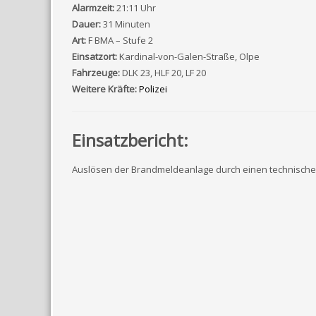
Alarmzeit:
21:11 Uhr
Dauer:
31 Minuten
Art:
F BMA – Stufe 2
Einsatzort:
Kardinal-von-Galen-Straße, Olpe
Fahrzeuge:
DLK 23, HLF 20, LF 20
Weitere Kräfte:
Polizei
Einsatzbericht:
Auslösen der Brandmeldeanlage durch einen technische