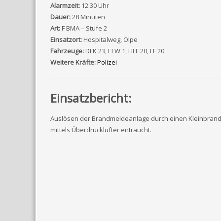
Alarmzeit:
12:30 Uhr
Dauer:
28 Minuten
Art:
F BMA – Stufe 2
Einsatzort:
Hospitalweg, Olpe
Fahrzeuge:
DLK 23, ELW 1, HLF 20, LF 20
Weitere Kräfte:
Polizei
Einsatzbericht:
Auslösen der Brandmeldeanlage durch einen Kleinbrand. 
mittels Überdrucklüfter entraucht.