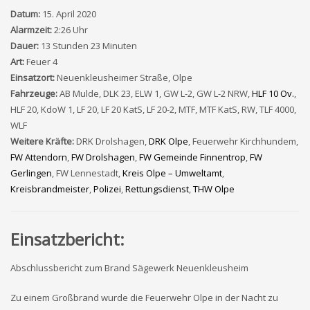
Datum:
15. April 2020
Alarmzeit:
2:26 Uhr
Dauer:
13 Stunden 23 Minuten
Art:
Feuer 4
Einsatzort:
Neuenkleusheimer Straße, Olpe
Fahrzeuge:
AB Mulde, DLK 23, ELW 1, GW L-2, GW L-2 NRW,
HLF 10 Ov.
,
HLF 20, KdoW 1, LF 20, LF 20 KatS, LF 20-2, MTF, MTF KatS, RW, TLF 4000,
WLF
Weitere Kräfte:
DRK Drolshagen,
DRK Olpe
, Feuerwehr Kirchhundem,
FW Attendorn
,
FW Drolshagen
,
FW Gemeinde Finnentrop
,
FW
Gerlingen
, FW Lennestadt,
Kreis Olpe – Umweltamt
,
Kreisbrandmeister
,
Polizei
,
Rettungsdienst
,
THW Olpe
Einsatzbericht:
Abschlussbericht zum Brand Sägewerk Neuenkleusheim
Zu einem Großbrand wurde die Feuerwehr Olpe in der Nacht zu