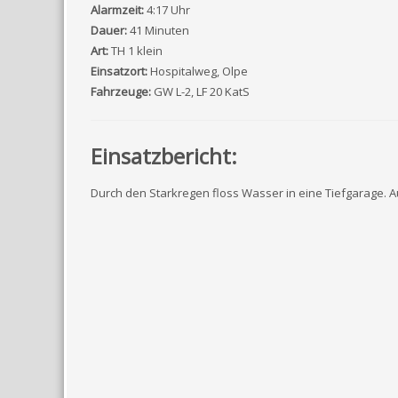
Alarmzeit:
4:17 Uhr
Dauer:
41 Minuten
Art:
TH 1 klein
Einsatzort:
Hospitalweg, Olpe
Fahrzeuge:
GW L-2, LF 20 KatS
Einsatzbericht:
Durch den Starkregen floss Wasser in eine Tiefgarage.