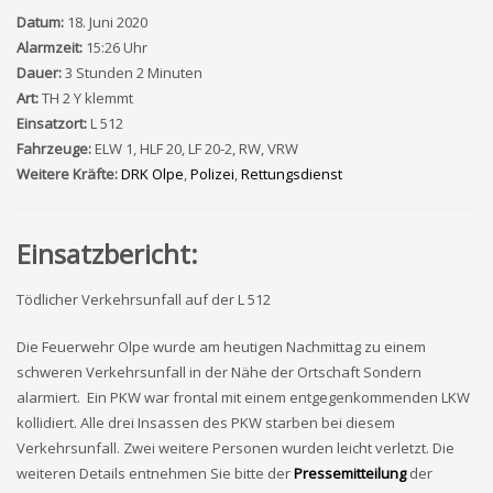
Datum:
18. Juni 2020
Alarmzeit:
15:26 Uhr
Dauer:
3 Stunden 2 Minuten
Art:
TH 2 Y klemmt
Einsatzort:
L 512
Fahrzeuge:
ELW 1, HLF 20, LF 20-2, RW, VRW
Weitere Kräfte:
DRK Olpe
,
Polizei
,
Rettungsdienst
Einsatzbericht:
Tödlicher Verkehrsunfall auf der L 512
Die Feuerwehr Olpe wurde am heutigen Nachmittag zu einem
schweren Verkehrsunfall in der Nähe der Ortschaft Sondern
alarmiert. Ein PKW war frontal mit einem entgegenkommenden LKW
kollidiert. Alle drei Insassen des PKW starben bei diesem
Verkehrsunfall. Zwei weitere Personen wurden leicht verletzt. Die
weiteren Details entnehmen Sie bitte der
Pressemitteilung
der