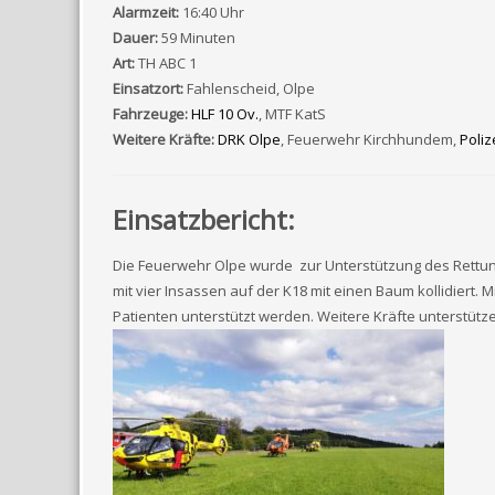
Alarmzeit:
16:40 Uhr
Dauer:
59 Minuten
Art:
TH ABC 1
Einsatzort:
Fahlenscheid, Olpe
Fahrzeuge:
HLF 10 Ov.
, MTF KatS
Weitere Kräfte:
DRK Olpe
, Feuerwehr Kirchhundem,
Poliz
Einsatzbericht:
Die Feuerwehr Olpe wurde zur Unterstützung des Rettung
mit vier Insassen auf der K18 mit einen Baum kollidiert
Patienten unterstützt werden. Weitere Kräfte unterstütz