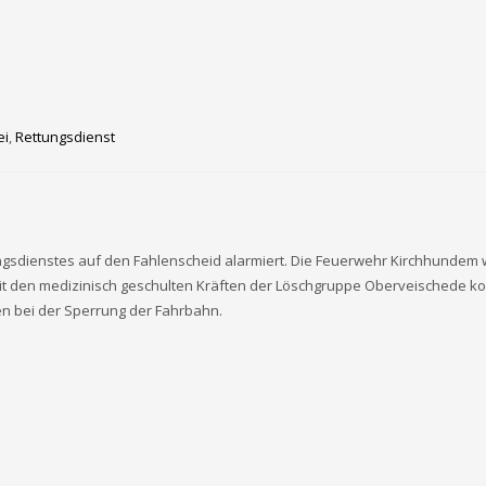
ei
,
Rettungsdienst
sdienstes auf den Fahlenscheid alarmiert. Die Feuerwehr Kirchhundem war
. Mit den medizinisch geschulten Kräften der Löschgruppe Oberveischede k
en bei der Sperrung der Fahrbahn.