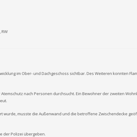
S, RW
twicklung im Ober- und Dachgeschoss sichtbar. Des Weiteren konnten F
temschutz nach Personen durchsucht. Ein Bewohner der zweiten Wohnhau
eut.
rt wurde, musste die Außenwand und die betroffene Zwischendecke geöff
le der Polizei übergeben.