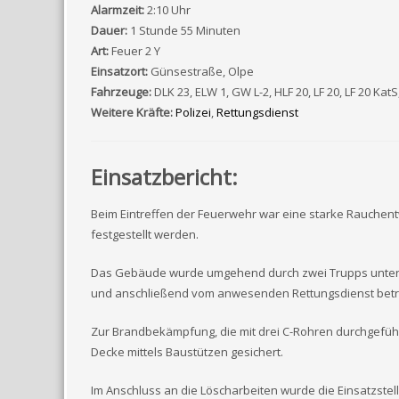
Alarmzeit:
2:10 Uhr
Dauer:
1 Stunde 55 Minuten
Art:
Feuer 2 Y
Einsatzort:
Günsestraße, Olpe
Fahrzeuge:
DLK 23, ELW 1, GW L-2, HLF 20, LF 20, LF 20 Kat
Weitere Kräfte:
Polizei
,
Rettungsdienst
Einsatzbericht:
Beim Eintreffen der Feuerwehr war eine starke Rauchen
festgestellt werden.
Das Gebäude wurde umgehend durch zwei Trupps unter A
und anschließend vom anwesenden Rettungsdienst betr
Zur Brandbekämpfung, die mit drei C-Rohren durchgefüh
Decke mittels Baustützen gesichert.
Im Anschluss an die Löscharbeiten wurde die Einsatzstel