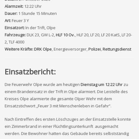
Alarmzeit:
12:22 Uhr
Dauer:
1 Stunde 15 Minuten
Art:
Feuer 3 Y
Einsatzort:
In der Trift, Olpe
Fahrzeuge:
DLK 23, GW L-2,
HLF 10 Ov.
, HLF 20, LF 20, LF 20 KatS, LF 20-
2, TLF 4000
Weitere Kräfte:
DRK Olpe
, Energieversorger,
Polizei
,
Rettungsdienst
Einsatzbericht:
Die Feuerwehr Olpe wurde am heutigen
Dienstag um 12:22 Uhr
zu
einem Brandeinsatz in der Trift in Olpe alarmiert. Die Leistelle des
Kreises Olpe alarmierte die gesamte Olper Wehr mit dem
Einsatzstichwort „Feuer 3 mit Menschenleben in Gefahr“.
Nach Eintreffen des ersten Löschzuges an der Einsatzstelle konnte
ein Zimmerbrand in einer Flüchtlingsunterkunft ausgemacht
werden. Die Bewohner hatten das Gebäude bereits selbstständig