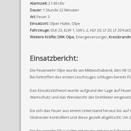
Alarmzeit:
21:49 Uhr
Dauer:
1 Stunde 22 Minuten
Art:
Feuer 3
Einsatzort:
Olper Hütte, Olpe
Fahrzeuge:
DLK 23, ELW 1, GW L-2, HLF 20, LF 20, LF 20 KatS
Weitere Kräfte:
DRK Olpe
, Energieversorger,
Kreisbrandm
Einsatzbericht:
Die Feuerwehr Olpe wurde am Mittwochabend, den 09.12.20
Bei Eintreffen des ersten Löschzuges schlugen bereits
Das Einsatzstichwort wurde aufgrund der Lage auf Feuer
Atemschutz und das Wenderohr der Drehleiter eingesetzt
Da sich das Feuer aus einem Unterstand heraus bis auf
Glutnester kontrolliert und diese gezielt abgelöscht. Um 
Die Feuerwehr Olpe rückte mit insgesamt neun Fahrzeug