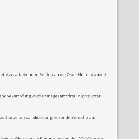
tallverarbeitenden Betrieb an die Olper Hütte alarmiert.
e Brandbekämpfung wurden insgesamt drei Trupps unter
Löscharbeiten sämtliche angrenzende Bereiche auf
 Kreises Olpe und ein Rettungswagen des DRK Olpe zur