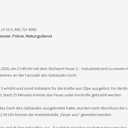
, LF 20-2, RW, TLF 4000
eister
,
Polizei
,
Rettungsdienst
20, um 21:49 Uhr mit dem Stichwort Feuer 2 – Industriebrand zu einem me
 Flammen an der Fassade des Gebäudes hoch.
 3 erhöht und somit Vollalarm für die Kräfte aus Olpe ausgelöst. Für di
. Nach 25 Minuten konnte das Feuer unter Kontrolle gebracht werden.
 das Dach des Gebäudes ausgebreitet hatte, wurden nach Abschluss der 
22:30 Uhr konnte der Kreisleitstelle „Feuer aus“ gemeldet werden.
en und 45 Einsatzkräften aus. Zusätzlich standen ein Rettungswagen des