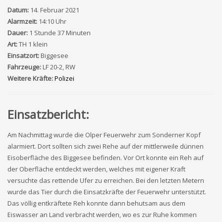
Datum:
14. Februar 2021
Alarmzeit:
14:10 Uhr
Dauer:
1 Stunde 37 Minuten
Art:
TH 1 klein
Einsatzort:
Biggesee
Fahrzeuge:
LF 20-2, RW
Weitere Kräfte:
Polizei
Einsatzbericht:
Am Nachmittag wurde die Olper Feuerwehr zum Sonderner Kopf
alarmiert. Dort sollten sich zwei Rehe auf der mittlerweile dünnen
Eisoberfläche des Biggesee befinden. Vor Ort konnte ein Reh auf
der Oberfläche entdeckt werden, welches mit eigener Kraft
versuchte das rettende Ufer zu erreichen. Bei den letzten Metern
wurde das Tier durch die Einsatzkräfte der Feuerwehr unterstützt.
Das völlig entkräftete Reh konnte dann behutsam aus dem
Eiswasser an Land verbracht werden, wo es zur Ruhe kommen