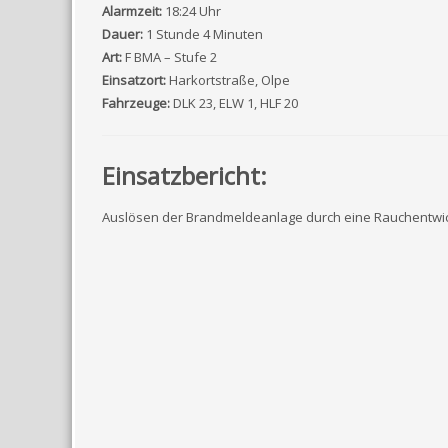
Alarmzeit:
18:24 Uhr
Dauer:
1 Stunde 4 Minuten
Art:
F BMA – Stufe 2
Einsatzort:
Harkortstraße, Olpe
Fahrzeuge:
DLK 23, ELW 1, HLF 20
Einsatzbericht:
Auslösen der Brandmeldeanlage durch eine Rauchentwic