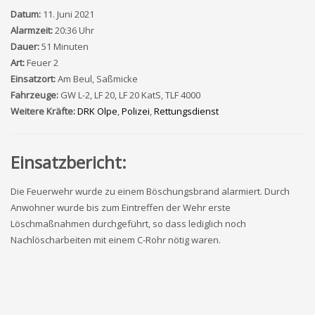
Datum:
11. Juni 2021
Alarmzeit:
20:36 Uhr
Dauer:
51 Minuten
Art:
Feuer 2
Einsatzort:
Am Beul, Saßmicke
Fahrzeuge:
GW L-2, LF 20, LF 20 KatS, TLF 4000
Weitere Kräfte:
DRK Olpe
,
Polizei
,
Rettungsdienst
Einsatzbericht:
Die Feuerwehr wurde zu einem Böschungsbrand alarmiert. Durch
Anwohner wurde bis zum Eintreffen der Wehr erste
Löschmaßnahmen durchgeführt, so dass lediglich noch
Nachlöscharbeiten mit einem C-Rohr nötig waren.