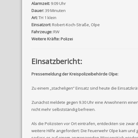
Alarmzeit:
9:09 Uhr
Dauer:
39 Minuten
Art:
TH 1 klein
Einsatzort:
Robert-Koch-Straße, Olpe
Fahrzeuge:
RW
Weitere Kräfte:
Polizei
Einsatzbericht:
Pressemeldung der Kreispolizeibehörde Olpe:
Zu einem „stacheligen“ Einsatz sind heute die Einsatzkr
Zunächst meldete gegen 9.30 Uhr eine Anwohnerin einen Igel
nicht mehr selbstständig befreien.
Als die Polizisten vor Ort eintrafen, entdeckten sie zwa
weitere Hilfe angefordert: Die Feuerwehr Olpe kam und ge
sodass er auf einem angrenzenden Wiesenstück wieder i