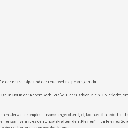
äfte der Polizei Olpe und der Feuerwehr Olpe ausgerückt.
 in Not in der Robert-Koch-Straße. Dieser schien in ein „Pollerloch“, circa
r den mittlerweile komplett zusammengerollten Igel, konnten ihn jedoch ni
meinsam gelang es den Einsatzkräften, den „Kleinen“ mithilfe eines Schuh
n die Freiheit entlassen werden konnte.