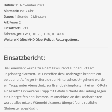
Datum:
11. November 2021
Alarmzeit:
19:37 Uhr
Dauer:
1 Stunde 12 Minuten
Art:
Feuer 2
Einsatzort:
L 711
Fahrzeuge:
ELW 1, HLF 20, LF 20, TLF 4000
Weitere Kräfte:
MHD Olpe
,
Polizei
,
Rettungsdienst
Einsatzbericht:
Die Feuerwehr wurde zu einem LKW-Brand auf der L 711 am
Engelsberg alarmiert. Bei Eintreffen des Löschzuges brannte ein
beladener Auflieger im Bereich der Hinterachse. Umgehend wurde
ein Trupp unter Atemschutz zur Brandbekämpfung mit einem C-Rohr
eingesetzt. Ein weiterer Trupp mit C-Rohr sicherte die Ladung gegen
ein Übergreifen der Flammen. Im Anschluss an die Löscharbeiten
wurde alles mittels Wärmebildkamera überprüft und restliche
Glutnester abgelöscht.