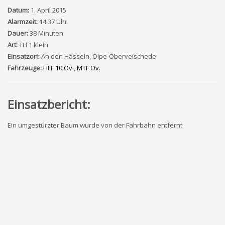
Datum:
1. April 2015
Alarmzeit:
14:37 Uhr
Dauer:
38 Minuten
Art:
TH 1 klein
Einsatzort:
An den Hässeln, Olpe-Oberveischede
Fahrzeuge:
HLF 10 Ov.
,
MTF Ov.
Einsatzbericht:
Ein umgestürzter Baum wurde von der Fahrbahn entfernt.