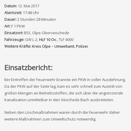
Datum:
12. Mai 2017
Alarmzeit:
17:48 Uhr
Dauer:
2 Stunden 28 Minuten
Art:
F 1 PKW
Einsatzort:
B55, Olpe-Oberveischede
Fahrzeuge:
GW L-2,
HLF 10 Ov.
, TLF 4000
Weitere Kräfte:
Kreis Olpe – Umweltamt
,
Polizei
Einsatzbericht:
Bei Eintreffen der Feuerwehr brannte ein PKW in voller Ausdehnung.
Da der PKW auf der Seite lag, kam es sehr schnell zum Austritt von
großen Mengen an Betriebsstoffen, die sich über die angrenzende
Kanalisation unmittelbar in den Veischede Bach ausbreiteten.
Neben den Löschmaßnahmen waren durch die Feuerwehr daher
weitere Maßnahmen zum Umweltschutz notwendig.