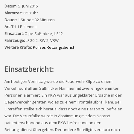
Datum:
5. Juni 2015
Alarmzeit:
8:58 Uhr
Dauer:
1 Stunde 32 Minuten
Art:
TH 1 P-klemmt
Einsatzort:
Olpe-Saßmicke, L 512
Fahrzeuge:
LF 20-2, RW 2, VRW
Weitere Kräfte:
Polizei
,
Rettungsdienst
Einsatzbericht:
Am heutigen Vormittag wurde die Feuerwehr Olpe zu einem
Verkehrsunfall am Saßmicker Hammer mit zwei eingeklemmten
Personen alarmiert. Ein PKW war aus ungeklärter Ursache in den
Gegenverkehr geraten, wo es zu einem Frontalaufprall kam. Bei
Eintreffen stellte sich heraus, dass noch eine Person zu befreien
war. Die Verunfallte wurde in Abstimmung mit dem Notarzt
patientenschonend aus dem PKW befreit und an den
Rettungsdienst übergeben. Der andere Beteiligte verstarb nach