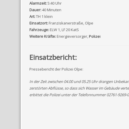
Alarmzeit:
5:40 Uhr
Dauer:
40 Minuten
Art:
TH 1 klein
Einsatzort:
Franziskanerstraße, Olpe
Fahrzeuge:
ELW 1, LF 20 KatS
Weitere Kräfte:
Energieversorger,
Polizei
Einsatzbericht:
Pressebericht der Polizei Olpe:
In der Zeit zwischen 04.00 und 05.25 Uhr drangen Unbekan
zerstörten Abflüsse, so dass sich Wasser im Gebäude vertei
erbittet die Polizei unter der Telefonnummer 02761-9269-0