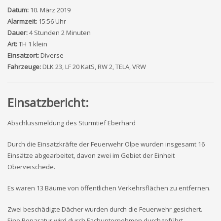
Datum:
10. März 2019
Alarmzeit:
15:56 Uhr
Dauer:
4 Stunden 2 Minuten
Art:
TH 1 klein
Einsatzort:
Diverse
Fahrzeuge:
DLK 23, LF 20 KatS, RW 2, TELA, VRW
Einsatzbericht:
Abschlussmeldung des Sturmtief Eberhard
Durch die Einsatzkräfte der Feuerwehr Olpe wurden insgesamt 16
Einsätze abgearbeitet, davon zwei im Gebiet der Einheit
Oberveischede.
Es waren 13 Bäume von öffentlichen Verkehrsflächen zu entfernen.
Zwei beschädigte Dächer wurden durch die Feuerwehr gesichert.
Eine Reparatur wird durch Fachunternehmen durchgeführt.