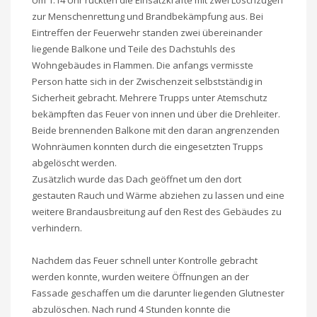
Um 1:14 Uhr rückten die Einsatzkräfte mit zwei Löschzügen
zur Menschenrettung und Brandbekämpfung aus. Bei
Eintreffen der Feuerwehr standen zwei übereinander
liegende Balkone und Teile des Dachstuhls des
Wohngebäudes in Flammen. Die anfangs vermisste
Person hatte sich in der Zwischenzeit selbstständig in
Sicherheit gebracht. Mehrere Trupps unter Atemschutz
bekämpften das Feuer von innen und über die Drehleiter.
Beide brennenden Balkone mit den daran angrenzenden
Wohnräumen konnten durch die eingesetzten Trupps
abgelöscht werden.
Zusätzlich wurde das Dach geöffnet um den dort
gestauten Rauch und Wärme abziehen zu lassen und eine
weitere Brandausbreitung auf den Rest des Gebäudes zu
verhindern.
Nachdem das Feuer schnell unter Kontrolle gebracht
werden konnte, wurden weitere Öffnungen an der
Fassade geschaffen um die darunter liegenden Glutnester
abzulöschen. Nach rund 4 Stunden konnte die