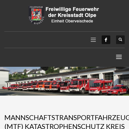
MANNSCHAFTSTRANSPORTFAHRZEU
(MTF) KATASTROPHENSCHUTZ KREIS