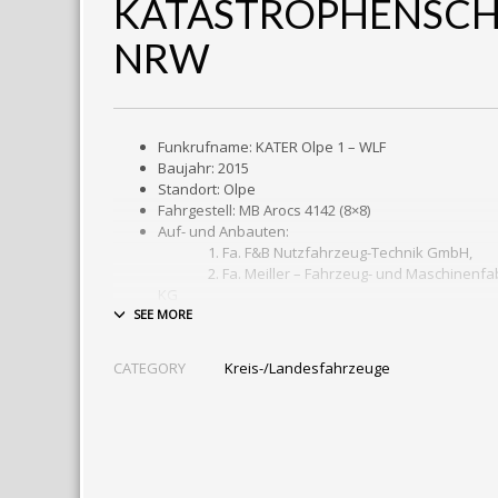
KATASTROPHENSC
NRW
Funkrufname: KATER Olpe 1 – WLF
Baujahr: 2015
Standort: Olpe
Fahrgestell: MB Arocs 4142 (8×8)
Auf- und Anbauten:
1. Fa. F&B Nutzfahrzeug-Technik GmbH,
2. Fa. Meiller – Fahrzeug- und Maschinenfab
KG
Ausstattung: Navigation, Klimaanlage, Allradantrie
Rückfahrkamera, Automatik -12 Gang, 3 Sitzer, An
Digitalfunk
CATEGORY
Kreis-/Landesfahrzeuge