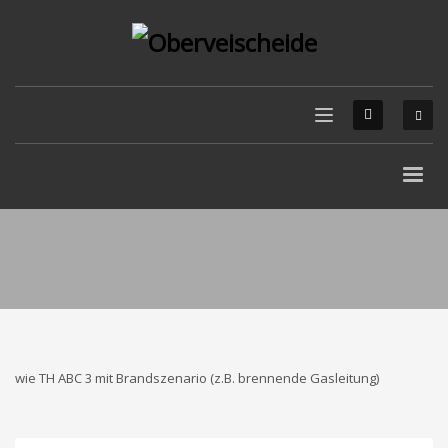
wie TH ABC 3 mit Brandszenario (z.B. brennende Gasleitung)