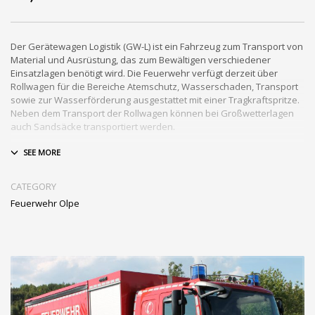
Der Gerätewagen Logistik (GW-L) ist ein Fahrzeug zum Transport von
Material und Ausrüstung, das zum Bewältigen verschiedener
Einsatzlagen benötigt wird. Die Feuerwehr verfügt derzeit über
Rollwagen für die Bereiche Atemschutz, Wasserschaden, Transport
sowie zur Wasserförderung ausgestattet mit einer Tragkraftspritze.
Neben dem Transport der Rollwagen können bei Großwetterlagen
auch Sandsäcke transportiert werden.
Funkrufname: Florian Olpe 1 – GW-L2
Baujahr: 2010
Standort: Olpe
CATEGORY
Fahrgestell: MB 1329
Feuerwehr Olpe
Aufbauhersteller: Fa. Adik
Ausstattung: 3 Mann Besatzung, Stromerzeuger, Motorsäge,
Beleuchtung, Ladeboardwand 1500 kg, Zelt und Zubehör,
Zuladung 4500 kg, Tauchpumpen auf Rollwagen,
Tragkraftspritze auf Rollwagen, Erstausrüstung für ABC
Einsätze