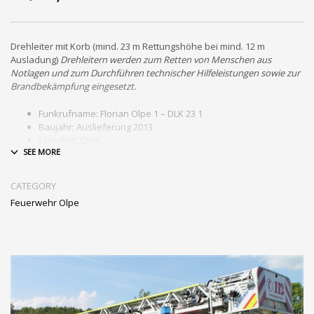
Drehleiter mit Korb (mind. 23 m Rettungshöhe bei mind. 12 m
Ausladung)
Drehleitern werden zum Retten von Menschen aus
Notlagen und zum Durchführen technischer Hilfeleistungen sowie zur
Brandbekämpfung eingesetzt.
Funkrufname: Florian Olpe 1 – DLK 23 1
Baujahr: Auslieferung 2013
Standort: Olpe
Fahrgestell: Daimler Benz 1529
Aufbauhersteller: Fa. Iveco-Magirus
Ausstattung: 32 m Leiterlänge, 3 Mann Besatzung,
CATEGORY
Rettungskorb 3 Personen, 3 Atemschutzgeräte, Xenon
Feuerwehr Olpe
Scheinwerfer am Korb, Krankentragenauflage, Wenderohr
fernbedienbar, Korbkamera, Elekt. Kettensäge,
Motorkettensäge, elektr. Lüfter, Stromerzeuger, Schleifkorb,
Rollgliss, Rettungs-Halbschleiftrage, u.v.m.