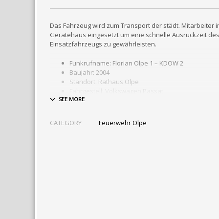
Das Fahrzeug wird zum Transport der städt. Mitarbeiter i
Gerätehaus eingesetzt um eine schnelle Ausrückzeit des
Einsatzfahrzeugs zu gewährleisten.
Funkrufname: Florian Olpe 1 – KDOW 2
Baujahr: 2004
Standort: Rathaus Olpe
Fahrgestell: Volkswagen Passat
Hersteller: Volkswagen
CATEGORY
Feuerwehr Olpe