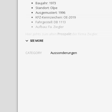
Baujahr: 1973
Standort: Olpe
Ausgemustert: 1996
KFZ-Kennzeichen: OE-2019
Fahrgestell: DB 1113
Aufbau: Fa. Ziegler
Hier gehts zum alten
Prospekt
der Firma Ziegler.
CATEGORY
Aussonderungen