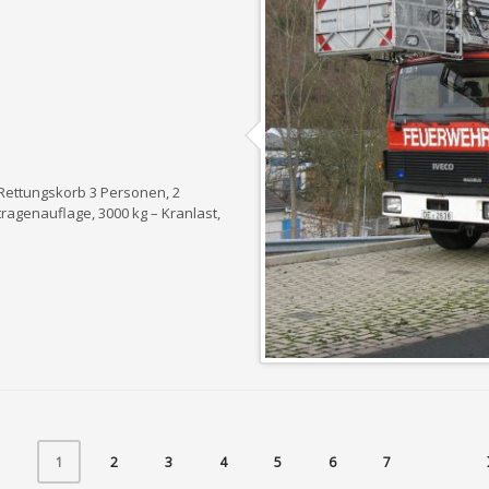
 Rettungskorb 3 Personen, 2
agenauflage, 3000 kg – Kranlast,
2
3
4
5
6
7
1