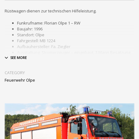
Rüstwagen dienen zur technischen Hilfeleistung.
Funkrufname: Florian Olpe 1 – RW
Baujahr: 1996
Standort: Olpe
Fahrgestell: MB 1224
Aufbauhersteller: Fa. Ziegler
Ausstattung: Stromerzeuger – eingebaut, 3 Mann Besatzung,
Allradfahrzeug, 4 Atemschutzgeräte, 4 -teilige Steckleiter,
Hydraulische Rettungsgeräte, Lichtmast, Seilwinde,
Schlauchboot, Luftheber, LKW-Rettungsplattform
CATEGORY
Feuerwehr Olpe