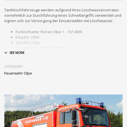
Tanklöschfahrzeuge werden aufgrund ihres Löschwasservorrates
vornehmlich zur Durchführung eines Schnellangriffs verwendet und
eignen sich zur Versorgung der Einsatzstellen mit Löschwasser.
Funkrufname: Florian Olpe 1 – TLF 4000
Baujahr: 2004
Standort: Olpe
Fahrgestell: MAN TGA 18.360
Aufbauhersteller: Fa. Lentner
Ausstattung: 5000 Liter Löschwasser, 500 Liter Schaummittel, 3
Mann Besatzung, 4 Atemschutzgeräte, 4 -teilige Steckleiter, 2
CATEGORY
Monitore – Wasser/Schaum, Wasserlüfter
Feuerwehr Olpe