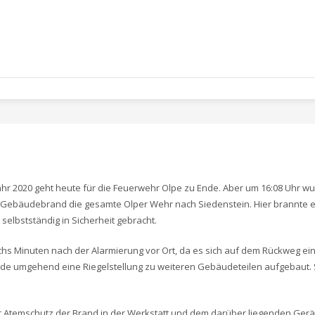
ahr 2020 geht heute für die Feuerwehr Olpe zu Ende. Aber um 16:08 Uhr wu
 3 – Gebäudebrand die gesamte Olper Wehr nach Siedenstein. Hier brannte 
selbstständig in Sicherheit gebracht.
hs Minuten nach der Alarmierung vor Ort, da es sich auf dem Rückweg ein
de umgehend eine Riegelstellung zu weiteren Gebäudeteilen aufgebaut.
r Atemschutz der Brand in der Werkstatt und dem darüber liegenden Gerä