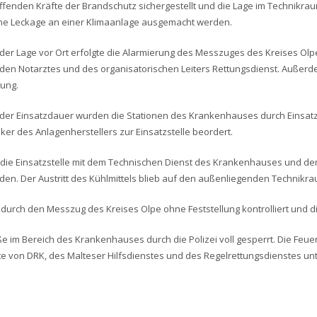
effenden Kräfte der Brandschutz sichergestellt und die Lage im Technikra
ne Leckage an einer Klimaanlage ausgemacht werden.
der Lage vor Ort erfolgte die Alarmierung des Messzuges des Kreises Olp
nden Notarztes und des organisatorischen Leiters Rettungsdienst. Auße
lung.
er Einsatzdauer wurden die Stationen des Krankenhauses durch Einsatzkr
ker des Anlagenherstellers zur Einsatzstelle beordert.
ie Einsatzstelle mit dem Technischen Dienst des Krankenhauses und de
. Der Austritt des Kühlmittels blieb auf den außenliegenden Technikra
durch den Messzug des Kreises Olpe ohne Feststellung kontrolliert und d
e im Bereich des Krankenhauses durch die Polizei voll gesperrt. Die Feu
te von DRK, des Malteser Hilfsdienstes und des Regelrettungsdienstes unt