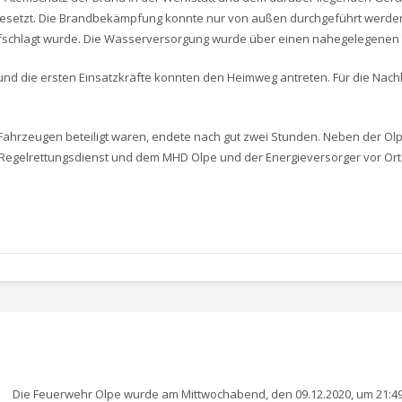
esetzt. Die Brandbekämpfung konnte nur von außen durchgeführt werden,
chlagt wurde. Die Wasserversorgung wurde über einen nahegelegenen Te
 und die ersten Einsatzkräfte konnten den Heimweg antreten. Für die N
 Fahrzeugen beteiligt waren, endete nach gut zwei Stunden. Neben der Olp
Regelrettungsdienst und dem MHD Olpe und der Energieversorger vor Ort
Die Feuerwehr Olpe wurde am Mittwochabend, den 09.12.2020, um 21:49 