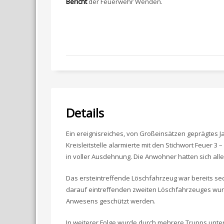
Bericht
der Feuerwehr Wenden.
Details
Ein ereignisreiches, von Großeinsätzen geprägtes J
Kreisleitstelle alarmierte mit den Stichwort Feuer
in voller Ausdehnung. Die Anwohner hatten sich alle 
Das ersteintreffende Löschfahrzeug war bereits sec
darauf eintreffenden zweiten Löschfahrzeuges wur
Anwesens geschützt werden.
In weiterer Folge wurde durch mehrere Trupps unte