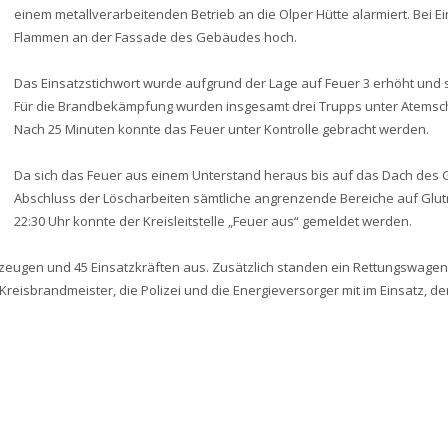
einem metallverarbeitenden Betrieb an die Olper Hütte alarmiert. Bei E
Flammen an der Fassade des Gebäudes hoch.
Das Einsatzstichwort wurde aufgrund der Lage auf Feuer 3 erhöht und so
Für die Brandbekämpfung wurden insgesamt drei Trupps unter Atemsch
Nach 25 Minuten konnte das Feuer unter Kontrolle gebracht werden.
Da sich das Feuer aus einem Unterstand heraus bis auf das Dach des
Abschluss der Löscharbeiten sämtliche angrenzende Bereiche auf Glutne
22:30 Uhr konnte der Kreisleitstelle „Feuer aus“ gemeldet werden.
rzeugen und 45 Einsatzkräften aus. Zusätzlich standen ein Rettungswage
reisbrandmeister, die Polizei und die Energieversorger mit im Einsatz, 