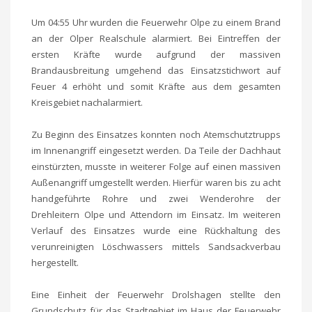
Um 04:55 Uhr wurden die Feuerwehr Olpe zu einem Brand
an der Olper Realschule alarmiert. Bei Eintreffen der
ersten Kräfte wurde aufgrund der massiven
Brandausbreitung umgehend das Einsatzstichwort auf
Feuer 4 erhöht und somit Kräfte aus dem gesamten
Kreisgebiet nachalarmiert.
Zu Beginn des Einsatzes konnten noch Atemschutztrupps
im Innenangriff eingesetzt werden. Da Teile der Dachhaut
einstürzten, musste in weiterer Folge auf einen massiven
Außenangriff umgestellt werden. Hierfür waren bis zu acht
handgeführte Rohre und zwei Wenderohre der
Drehleitern Olpe und Attendorn im Einsatz. Im weiteren
Verlauf des Einsatzes wurde eine Rückhaltung des
verunreinigten Löschwassers mittels Sandsackverbau
hergestellt.
Eine Einheit der Feuerwehr Drolshagen stellte den
Grundschutz für das Stadtgebiet im Haus der Feuerwehr